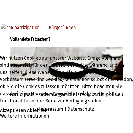
Bürger*innen
Vollendete Tatsachen?
Wir nutzen Cookies auf unserer Website. Einige von ihnen
sind essenziell für den Betrieb der Seite, während andere
uns helfen, diese Website und die Nutzererfahrung zu
verbessern (Tracking Cookies). Sie können selbst entscheiden,
ob Sie die Cookies zulassen möchten. Bitte beachten Sie,
dass bei einer Ablehnung womöglich nicht mehr alle
Participolis Akademie gGmbH |
info@participolis.eu
Funktionalitäten der Seite zur Verfügung stehen.
Impressum
|
Datenschutz
Akzeptieren
Ablehnen
Weitere Informationen
Fühlt man sich vor vollendete Tatsachen gestellt,