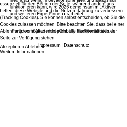
niedrigschwellig, motivationsorientiert und alltagsnah
essenziell für den Betrieb der Seite, während andere uns
funktionieren kann, wird 2026 gemeinsam mit Aktiven
helfen, diese Website und die Nutzererfahrung zu verbessern
und weiteren Expert*innen erarbeitet.
(Tracking Cookies). Sie können selbst entscheiden, ob Sie die
Das Projekt basiert auf den Ergebnissen des
Cookies zulassen möchten. Bitte beachten Sie, dass bei einer
Pilotprojektes Schildesche aus 2025 – hier haben wir
Ablehnung womöglich nicht mehr alle Funktionalitäten der
Participolis Akademie gGmbH |
info@participolis.eu
ca. 600 Menschen befragt, vertiefende Interviews
Seite zur Verfügung stehen.
geführt und sind tief in die Verhaltens- und
Impressum
|
Datenschutz
Akzeptieren
Ablehnen
Motivationspsychologie eingetaucht. Entstanden ist
Weitere Informationen
ein Handbuch für Nachhaltigkeitsinitiativen, die ihre
Wirkung vervielfachen möchten.
Download KUNG-Broschüre